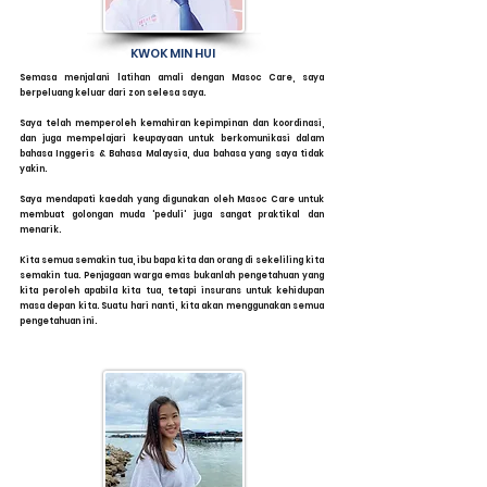
KWOK MIN HUI
Semasa menjalani latihan amali dengan Masoc Care, saya
berpeluang keluar dari zon selesa saya.
Saya telah memperoleh kemahiran kepimpinan dan koordinasi,
dan juga mempelajari keupayaan untuk berkomunikasi dalam
bahasa Inggeris & Bahasa Malaysia, dua bahasa yang saya tidak
yakin.
Saya mendapati kaedah yang digunakan oleh Masoc Care untuk
membuat golongan muda 'peduli' juga sangat praktikal dan
menarik.
Kita semua semakin tua, ibu bapa kita dan orang di sekeliling kita
semakin tua. Penjagaan warga emas bukanlah pengetahuan yang
kita peroleh apabila kita tua, tetapi insurans untuk kehidupan
masa depan kita. Suatu hari nanti, kita akan menggunakan semua
pengetahuan ini.