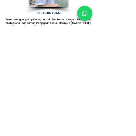
PEE CHIN QIAN
Saya menghargai peluang untuk bertemu dengan Persatuan
Profesional dan Rumah Penjagaan Sosial Malaysia (MASOC CARE)
melalui Kem "Set Sail: Keluarga Saya, Masa Depan Saya, Saya
Peduli".
Persatuan itu telah memecahkan persepsi saya dan membuat
saya mempertimbangkan semula bagaimana saya patut
mengintegrasikan masa depan saya dengan keluarga saya.
Penduduk yang semakin tua di Malaysia telah menggalakkan
trend industri penjagaan warga emas, dan saya juga telah melihat
banyak peluang pekerjaan dalam industri yang semakin
berkembang ini.
BOO WEI QING
Masoc Care telah melengkapkan saya dengan pengetahuan dan
kemahiran penjagaan yang diperlukan untuk menjaga warga