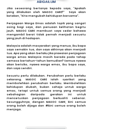
ABIGAIL LIM
Jika seseorang bertanya kepada saya, "Apakah
yang dilakukan oleh MASOC CARE?" Saya akan
katakan, "Kita mengubah kehidupan bersama".
Penjagaan Warga Emas adalah topik yang sangat
asing bagi saya, dan penuaan kelihatan begitu
jauh. MASOC CARE membuat saya sedar bahawa
mengambil berat tidak pernah menjadi sesuatu
yang jauh di hadapan.
Malaysia adalah masyarakat yang menua, ibu bapa
saya semakin tua, dan saya akhirnya akan menjadi
tua. Apa yang akan berlaku jika piawaian penjagaan
warga emas Malaysia masih berada pada tahap
semasa bertahun-tahun kemudian? Semua nyawa
akan berisiko, nyawa warga emas, ibu bapa saya,
dan saya sendiri.
Sesuatu perlu dilakukan. Perubahan perlu berlaku
sekarang. MASOC CARE ialah syarikat yang
membolehkan perubahan berlaku. Membolehkan
kehidupan diubah, bukan sahaja untuk warga
emas, tetapi untuk semua orang yang menjadi
sebahagian daripada gerakan ini untuk
mencetuskan penjagaan berkualiti sebenar.
Sesungguhnya, dengan MASOC CARE, kini semua
orang boleh dijaga dan #kini semua orang boleh
menjaga.