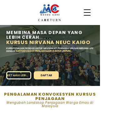
MEMBINA MASA DEPAN YANG
LEBIH CERAH
KURSUS NIRVANA NEUC KAIGO
KURSUS 6 BULAN DEDIKASI UNTUK MELENGKAPI PENGARAH URUSAN NIRVANA LIFE
METODOLOGI PENJAGAAN KAIGO JEPUN.
DENGAN
KETAHUI LEBIH LANJUT
DAFTAR
PENGALAMAN KONVOKESYEN KURSUS
PENJAGAAN
Mengubah Landskap Penjagaan Warga Emas di
Malaysia