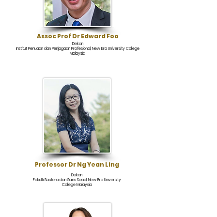
Assoc Prof Dr Edward Foo
Dekan
Institut Penuaan dan Penjagaan Profesional, New Era University College
Malaysia
Professor Dr Ng Yean Ling
Dekan
Fakulti Sastera dan Sains Sosial, New Era University
College Malaysia